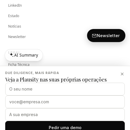
LinkedIn
Estado
Notícias
Newsletter
Newsletter
LEGAL
AI Summary
AI Summary
Ficha Técnica
DUE DILIGENCE, MAIS RÁPIDA
Termos
Veja a Plausity nas suas próprias operações
Política de Privacidade
Política de Segurança
PLAUSITY
Pedir uma demo