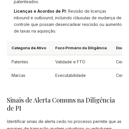
patenteados.
Licenças e Acordos de PI:
Revisão de licenças
inbound e outbound, incluindo cláusulas de mudança de
controle que possam desencadear rescisão ou aumento
de taxas na aquisição.
Categoria de Ativo
Foco Primário da Diligência
Docume
Patentes
Validade e FTO
Certif
Marcas
Executabilidade
Certif
Sinais de Alerta Comuns na Diligência
de PI
Identificar sinais de alerta cedo no processo permite que as
equipes de transação ajustem valuations ou estruturem