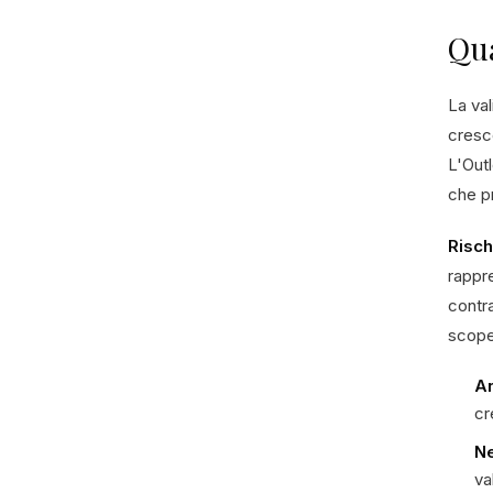
Qua
La val
cresc
L'Outl
che pr
Risch
rappre
contra
scoper
An
cr
Ne
va