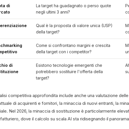
ta di
La target ha guadagnato o perso quote
P
rcato
negli ultimi 3 anni?
c
ferenziazione
Qual è la proposta di valore unica (USP)
M
della target?
c
nchmarking
Come si confrontano margini e crescita
Ma
petitivo
della target con i competitor?
u
chio di
Esistono tecnologie emergenti che
Al
tituzione
potrebbero sostituire l'offerta della
su
target?
lisi competitiva approfondita include anche una valutazione delle 
ttuale di acquirenti e fornitori, la minaccia di nuovi entranti, la minacc
iale. Nel 2026, la minaccia di sostituzione è particolarmente elevat
ifatturiero, dove il calcolo su scala AI sta ridisegnando il panoram