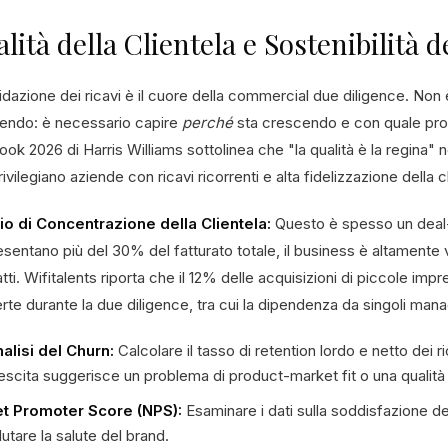
lità della Clientela e Sostenibilità d
idazione dei ricavi è il cuore della commercial due diligence. Non
endo: è necessario capire
perché
sta crescendo e con quale proba
ook 2026 di Harris Williams sottolinea che "la qualità è la regina" n
ivilegiano aziende con ricavi ricorrenti e alta fidelizzazione della c
io di Concentrazione della Clientela:
Questo è spesso un deal-br
sentano più del 30% del fatturato totale, il business è altamente vu
tti. Wifitalents riporta che il 12% delle acquisizioni di piccole im
te durante la due diligence, tra cui la dipendenza da singoli manage
alisi del Churn:
Calcolare il tasso di retention lordo e netto dei r
escita suggerisce un problema di product-market fit o una qualità d
t Promoter Score (NPS):
Esaminare i dati sulla soddisfazione dei 
lutare la salute del brand.