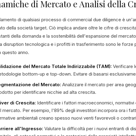
amiche di Mercato e Analisi della C
ndamento di qualsiasi processo di commercial due diligence è un'an
o della società target. Ciò implica andare oltre le cifre di crescit
tanti della domanda e la sostenibilità dell'espansione del mercat
 la disruption tecnologica e i profitti in trasferimento sono le forze 
in questo anno.
lidazione del Mercato Totale Indirizzabile (TAM):
Verificare 
todologie bottom-up e top-down. Evitare di basarsi esclusivamen
gmentazione del Mercato:
Analizzare il mercato per area geogra
odotto per identificare nicchie ad alta crescita.
iver di Crescita:
Identificare i fattori macroeconomici, normativi
l mercato. Per esempio, l'89% degli investitori incorpora ora i fatto
rmative ambientali creano spesso nuovi venti favorevoli o contrari
rriere all'Ingresso:
Valutare la difficoltà per i nuovi entranti di dis