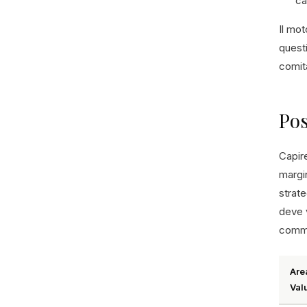
ca
Il mot
questi
comita
Pos
Capire
margin
strate
deve v
commo
Are
Val