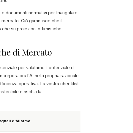
uale.
ato e documenti normativi per triangolare
di mercato. Ciò garantisce che il
 che su proiezioni ottimistiche.
he di Mercato
enziale per valutarne il potenziale di
corpora ora l'AI nella propria razionale
fficienza operativa. La vostra checklist
tenibile o rischia la
egnali d'Allarme