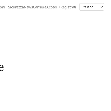
oni
+
Sicurezza
News
Carriere
Accedi +
Registrati +
e