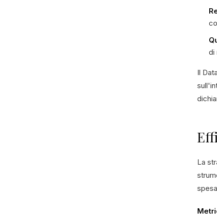
Re
co
Qu
di
Il Dat
sull'i
dichia
Eff
La str
strume
spesa 
Metri