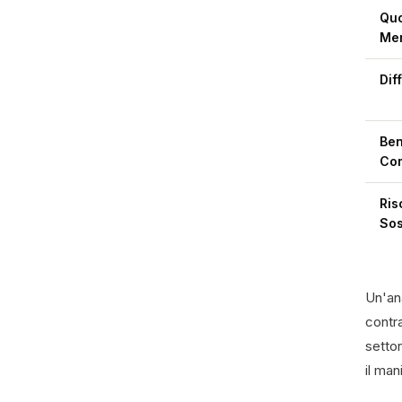
Quo
Me
Dif
Be
Com
Ris
Sos
Un'ana
contra
settor
il man