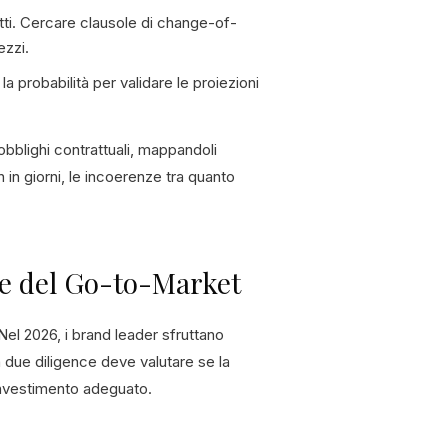
atti. Cercare clausole di change-of-
ezzi.
la probabilità per validare le proiezioni
obblighi contrattuali, mappandoli
n in giorni, le incoerenze tra quanto
g e del Go-to-Market
Nel 2026, i brand leader sfruttano
La due diligence deve valutare se la
'investimento adeguato.