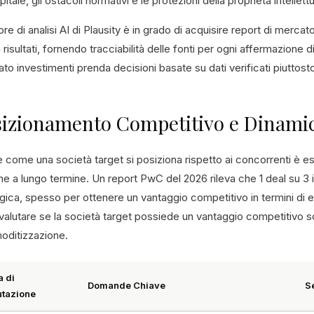
pitale, gli ostacoli normativi e le protezioni della proprietà intellett
ore di analisi AI di Plausity è in grado di acquisire report di merc
 risultati, fornendo tracciabilità delle fonti per ogni affermazione 
to investimenti prenda decisioni basate su dati verificati piuttosto
izionamento Competitivo e Dinamic
 come una società target si posiziona rispetto ai concorrenti è ess
e a lungo termine. Un report PwC del 2026 rileva che 1 deal su 3 in
gica, spesso per ottenere un vantaggio competitivo in termini di e
alutare se la società target possiede un vantaggio competitivo sos
ditizzazione.
a di
Domande Chiave
S
utazione