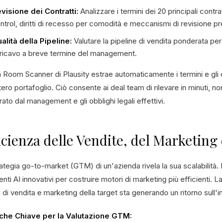
visione dei Contratti:
Analizzare i termini dei 20 principali contr
ntrol, diritti di recesso per comodità e meccanismi di revisione pr
alità della Pipeline:
Valutare la pipeline di vendita ponderata per 
 ricavo a breve termine del management.
a Room Scanner di Plausity estrae automaticamente i termini e gli 
ntero portafoglio. Ciò consente ai deal team di rilevare in minuti, no
rato dal management e gli obblighi legali effettivi.
icienza delle Vendite, del Marketin
ategia go-to-market (GTM) di un'azienda rivela la sua scalabilità. 
nti AI innovativi per costruire motori di marketing più efficienti. 
di vendita e marketing della target sta generando un ritorno sull
che Chiave per la Valutazione GTM: