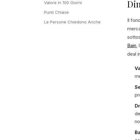
Din
Valore in 100 Giorni
Punti Chiave
Il fo
Le Persone Chiedono Anche
mercat
sottos
Bain
,
deal 
Va
me
Se
pr
Dr
de
no
Ba