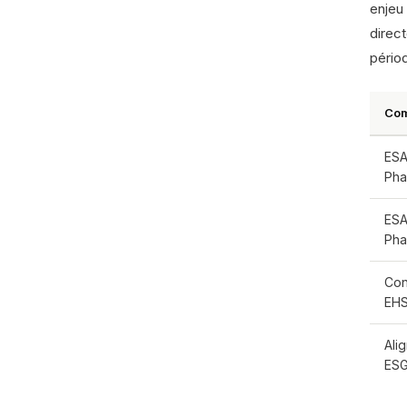
enjeu 
direct
périod
Com
ESA
Pha
ESA
Pha
Con
EH
Ali
ES