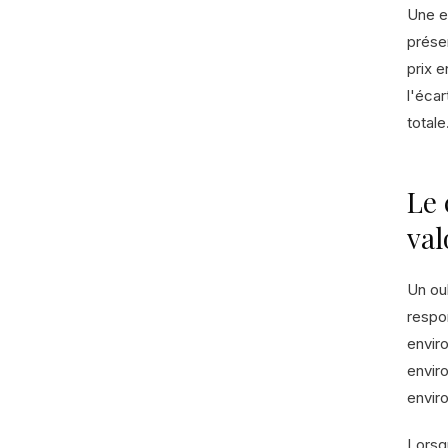
Une e
prése
prix e
l'écar
totale
Le 
val
Un ou
respo
envir
envir
envir
Lorsq