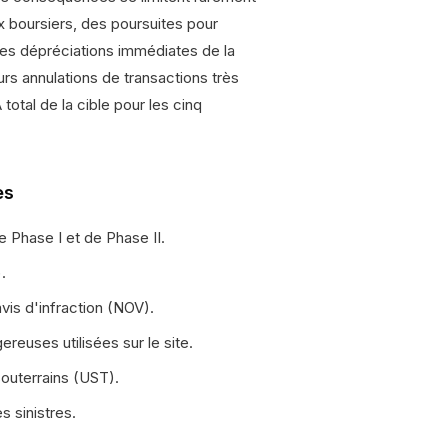
 boursiers, des poursuites pour
des dépréciations immédiates de la
eurs annulations de transactions très
otal de la cible pour les cinq
es
 Phase I et de Phase II.
.
is d'infraction (NOV).
euses utilisées sur le site.
outerrains (UST).
 sinistres.