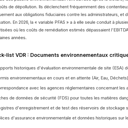
oûts de dépollution. Ils déclenchent fréquemment des contentieux
ement aux obligations fiduciaires contre les administrateurs, et 
sation. En 2026, la « variable PFAS » a à elle seule conduit à plusi
tisées où les coûts de remédiation estimés dépassaient l'EBITDA t
aines années.
k-list VDR : Documents environnementaux critiqu
pports historiques d'évaluation environnementale de site (ESA) de
rmis environnementaux en cours et en attente (Air, Eau, Déchets)
rrespondance avec les agences réglementaires concernant les av
ches de données de sécurité (FDS) pour toutes les matières danger
gistres d'enregistrement et de test des réservoirs de stockage s
lices d'assurance environnementale et données historiques sur les