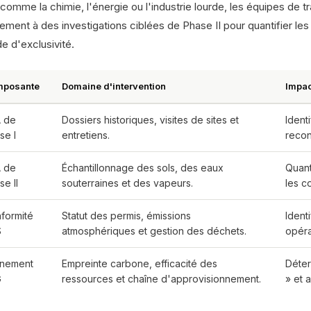
comme la chimie, l'énergie ou l'industrie lourde, les équipes de t
ement à des investigations ciblées de Phase II pour quantifier les 
e d'exclusivité.
posante
Domaine d'intervention
Impac
 de
Dossiers historiques, visites de sites et
Ident
se I
entretiens.
recon
 de
Échantillonnage des sols, des eaux
Quant
se II
souterraines et des vapeurs.
les c
formité
Statut des permis, émissions
Ident
S
atmosphériques et gestion des déchets.
opéra
gnement
Empreinte carbone, efficacité des
Déter
G
ressources et chaîne d'approvisionnement.
» et 