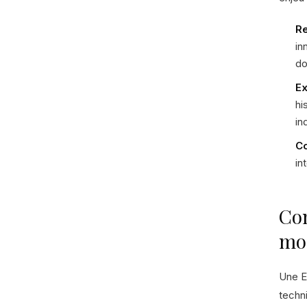
Re
in
do
Ex
hi
in
Co
in
Co
mo
Une E
techn