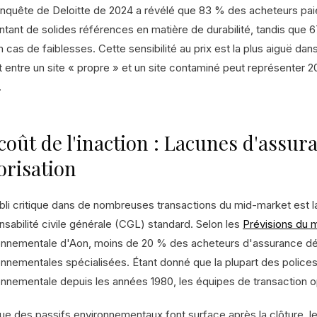
nquête de Deloitte de 2024 a révélé que 83 % des acheteurs paie
ntant de solides références en matière de durabilité, tandis que
n cas de faiblesses. Cette sensibilité au prix est la plus aiguë d
t entre un site « propre » et un site contaminé peut représenter 2
.
coût de l'inaction : Lacunes d'assur
orisation
bli critique dans de nombreuses transactions du mid-market est 
nsabilité civile générale (CGL) standard. Selon les
Prévisions du
onnementale d'Aon, moins de 20 % des acheteurs d'assurance dé
onnementales spécialisées. Étant donné que la plupart des police
onnementale depuis les années 1980, les équipes de transaction op
ue des passifs environnementaux font surface après la clôture, 