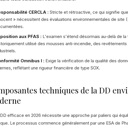
sponsabilité CERCLA :
Stricte et rétroactive, ce qui signifie q
nocent » nécessitent des évaluations environnementales de site 
cumentées.
position aux PFAS :
L'examen s'étend désormais au-delà de la f
storiquement utilisé des mousses anti-incendie, des revêtements s
dustriels.
nformité Omnibus I :
Exige la vérification de la qualité des don
ternes, reflétant une rigueur financière de type SOX.
mposantes techniques de la DD env
derne
DD efficace en 2026 nécessite une approche par paliers qui équilib
ique. Le processus commence généralement par une ESA de Phase