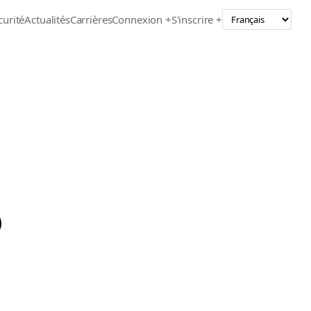
curité
Actualités
Carrières
Connexion +
S'inscrire +
D