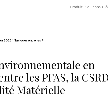
Produit
+
Solutions
+
Sé
Due Diligence Environnementale en 2026 : Naviguer entre les PFAS, la CSRD et la Responsabilité Matérielle
Environnementale en
entre les PFAS, la CSR
lité Matérielle