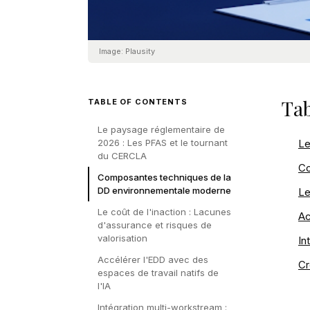
Image:
Plausity
Tab
TABLE OF CONTENTS
Le paysage réglementaire de
2026 : Les PFAS et le tournant
Le
du CERCLA
Co
Composantes techniques de la
DD environnementale moderne
Le
Le coût de l'inaction : Lacunes
Ac
d'assurance et risques de
valorisation
In
Accélérer l'EDD avec des
Cr
espaces de travail natifs de
l'IA
Intégration multi-workstream :