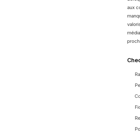
aux c
manqu
valori
média
proch
Chec
Ra
Pe
Co
Fi
Re
Po