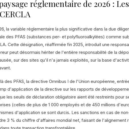
paysage réglementaire de 2026 : Les
 CERCLA
6, la variable réglementaire la plus significative dans la due dili
ale des PFAS (substances per- et polyfluoroalkylées) comme su
. Cette désignation, réaffirmée fin 2025, introduit une responsabil
eur peut désormais hériter de l'entière responsabilité de la dépol
usée, sur des sites qu'il n'a jamais exploités, sur la base d'act
avant.
là des PFAS, la directive Omnibus I de l'Union européenne, entrée 
amp d'application de la directive sur les rapports de développem
ue les seuils de déclaration obligatoire aient été restreints pour 
rises (celles de plus de 1 000 employés et de 450 millions d'euros
ismes d'application se sont durcis. Les sanctions en cas de no
dre 3 % du chiffre d'affaires mondial net, faisant de l'alignement
dans toute transaction transfrontalière.