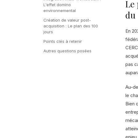
Le 
L'effet domino
environnemental
du
Création de valeur post-
acquisition : Le plan des 100
En 202
jours
fédér
Points clés à retenir
CERCLA
Autres questions posées
acquér
pas ca
aupar
Au-de
le ch
Bien q
entrep
mécan
attein
enjeu 