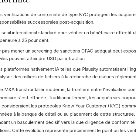
s vérifications de conformité de type KYC protègent les acquér
sponsabilités successorales post-acquisition.
 seuil international standard pour vérifier un bénéficiaire effectif
périeure à 25 pour cent.
 pas mener un screening de sanctions OFAC adéquat peut expose
viles pouvant atteindre USD par infraction
s plateformes nativement IA telles que Plausity automatisent l'in
alyser des milliers de fichiers à la recherche de risques réglemen
le M&A transfrontalier moderne, la frontière entre l'évaluation co
entaire s'est effacée. Traditionnellement, les acquéreurs corpora
y considéraient les protocoles Know Your Customer (KYC) comme 
nnées à la banque de détail ou au placement de dette structurée.
dant un basculement décisif vers la due diligence de conformité 
tions. Cette évolution représente précisément le point où les véri