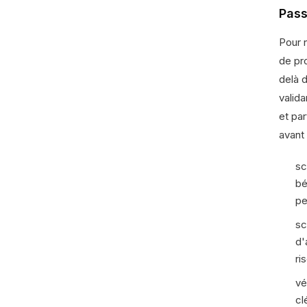
Pass
Pour 
de pr
delà 
valida
et par
avant 
sc
bé
pe
sc
d'
ri
vé
cl