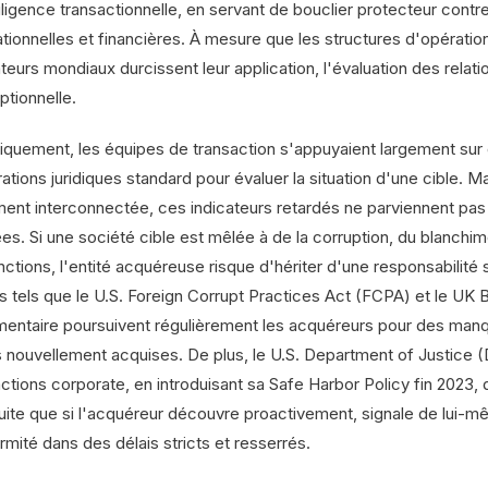
iligence transactionnelle, en servant de bouclier protecteur cont
ationnelles et financières. À mesure que les structures d'opératio
teurs mondiaux durcissent leur application, l'évaluation des relat
ptionnelle.
riquement, les équipes de transaction s'appuyaient largement sur 
rations juridiques standard pour évaluer la situation d'une cible.
ment interconnectée, ces indicateurs retardés ne parviennent pas
es. Si une société cible est mêlée à de la corruption, du blanch
nctions, l'entité acquéreuse risque d'hériter d'une responsabilit
s tels que le U.S. Foreign Corrupt Practices Act (FCPA) et le UK B
mentaire poursuivent régulièrement les acquéreurs pour des manq
es nouvellement acquises. De plus, le U.S. Department of Justice (D
actions corporate, en introduisant sa Safe Harbor Policy fin 2023
uite que si l'acquéreur découvre proactivement, signale de lui-
mité dans des délais stricts et resserrés.