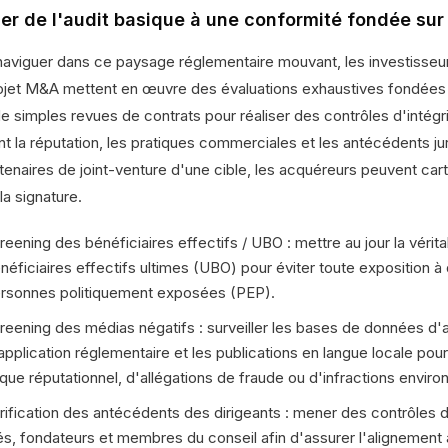
er de l'audit basique à une conformité fondée sur 
naviguer dans ce paysage réglementaire mouvant, les investisseu
ojet M&A mettent en œuvre des évaluations exhaustives fondées su
de simples revues de contrats pour réaliser des contrôles d'intégr
nt la réputation, les pratiques commerciales et les antécédents ju
tenaires de joint-venture d'une cible, les acquéreurs peuvent car
la signature.
reening des bénéficiaires effectifs / UBO : mettre au jour la vérita
néficiaires effectifs ultimes (UBO) pour éviter toute exposition à
rsonnes politiquement exposées (PEP).
reening des médias négatifs : surveiller les bases de données d'ac
application réglementaire et les publications en langue locale pou
sque réputationnel, d'allégations de fraude ou d'infractions envir
rification des antécédents des dirigeants : mener des contrôles d'
és, fondateurs et membres du conseil afin d'assurer l'alignemen