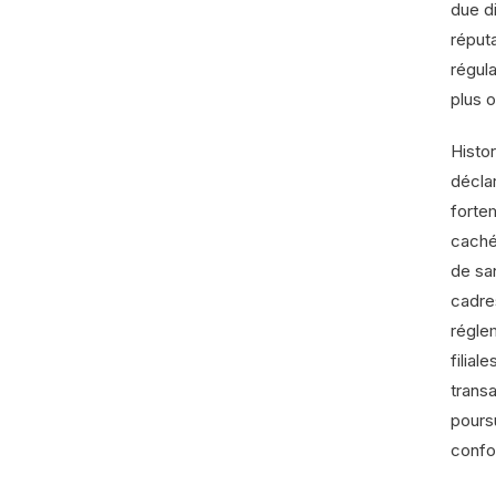
due d
réput
régula
plus o
Histo
décla
forte
caché
de sa
cadre
régle
filial
trans
pours
confor