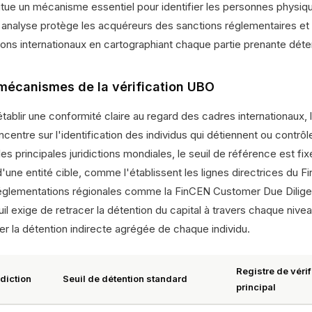
itue un mécanisme essentiel pour identifier les personnes physique
 analyse protège les acquéreurs des sanctions réglementaires et 
ons internationaux en cartographiant chaque partie prenante détena
mécanismes de la vérification UBO
établir une conformité claire au regard des cadres internationaux,
centre sur l'identification des individus qui détiennent ou contrôlen
es principales juridictions mondiales, le seuil de référence est fi
'une entité cible, comme l'établissent les lignes directrices du F
églementations régionales comme la FinCEN Customer Due Diligen
il exige de retracer la détention du capital à travers chaque niv
er la détention indirecte agrégée de chaque individu.
Registre de vérif
idiction
Seuil de détention standard
principal