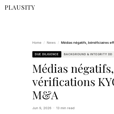
PLAUSITY
Home
/
News
/
DUE DILIGENCE
BACKGROUND & INTEGRITY DD
Médias négatifs, 
vérifications KY
M&A
Jun 9, 2026
·
13 min read