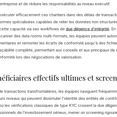
entreprise et de réduire les responsabilités au niveau exécutif.
exécuter efficacement ces chantiers dans des délais de transacti
formes spécialisées capables de relier les données non structurées
 cette capacité via ses workflows de
due diligence d'intégrité
. En
scanner des data rooms multi-formats, les équipes peuvent automa
mentaires et remonter les écarts de conformité jusqu'à des fichie
açabilité complète, permettant aux conseils et aux principaux de q
nformité lors des négociations de valorisation.
éficiaires effectifs ultimes et scree
de transactions transfrontalières, les équipes naviguent fréquem
urs niveaux qui peuvent dissimuler l'identité des entités de contrôl
où les vérifications classiques de type KYC croisent la due diligen
ssionnels de l'investissement sérieux, mener un screening rigoure