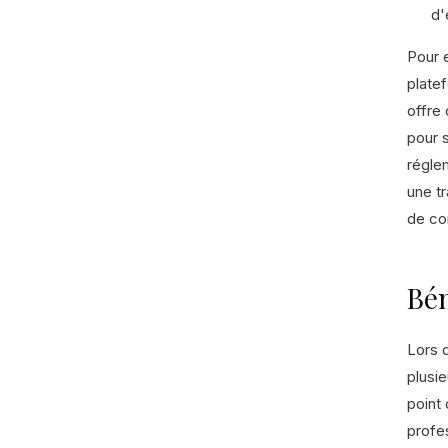
d'
Pour 
plate
offre
pour 
régle
une tr
de co
Bén
Lors 
plusie
point 
profe