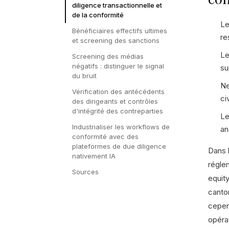
diligence transactionnelle et
de la conformité
Le
Bénéficiaires effectifs ultimes
re
et screening des sanctions
Le
Screening des médias
négatifs : distinguer le signal
su
du bruit
Ne
Vérification des antécédents
ci
des dirigeants et contrôles
d'intégrité des contreparties
Le
Industrialiser les workflows de
an
conformité avec des
plateformes de due diligence
Dans 
nativement IA
réglem
Sources
equit
canto
cepen
opéra