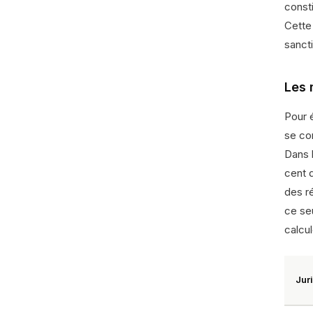
const
Cette
sancti
Les 
Pour 
se con
Dans l
cent d
des r
ce seu
calcul
Jur