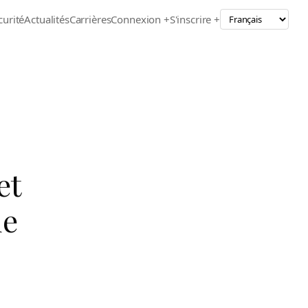
curité
Actualités
Carrières
Connexion +
S'inscrire +
et
de