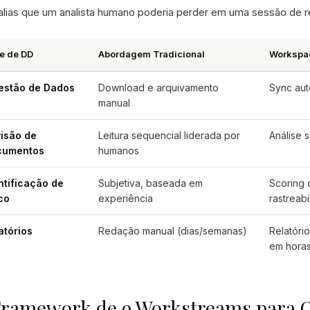
lias que um analista humano poderia perder em uma sessão de r
e de DD
Abordagem Tradicional
Workspac
estão de Dados
Download e arquivamento
Sync aut
manual
isão de
Leitura sequencial liderada por
Análise 
cumentos
humanos
ntificação de
Subjetiva, baseada em
Scoring 
co
experiência
rastreab
atórios
Redação manual (dias/semanas)
Relatóri
em hora
Framework de 9 Workstreams para 