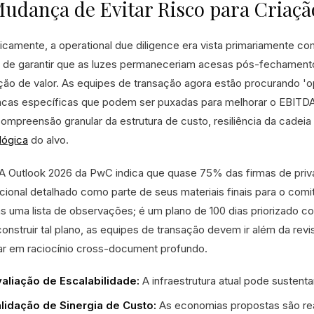
udança de Evitar Risco para Criaçã
ricamente, a operational due diligence era vista primariamente
 de garantir que as luzes permaneceriam acesas pós-fechament
ação de valor. As equipes de transação agora estão procurando 'ope
ncas específicas que podem ser puxadas para melhorar o EBITDA 
ompreensão granular da estrutura de custo, resiliência da cadei
lógica
do alvo.
 Outlook 2026 da PwC indica que quase 75% das firmas de privat
cional detalhado como parte de seus materiais finais para o comit
s uma lista de observações; é um plano de 100 dias priorizado co
construir tal plano, as equipes de transação devem ir além da rev
ar em raciocínio cross-document profundo.
aliação de Escalabilidade:
A infraestrutura atual pode susten
lidação de Sinergia de Custo:
As economias propostas são rea