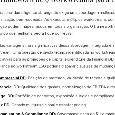
rational due diligence abrangente exige uma abordagem multidiscipl
ransação bem-sucedida. Ao executar múltiplos workstreams con
ação podem mapear riscos em toda a organização. O framework da 
tindo que nenhuma pedra fique por revirar.
as vantagens mais significativas dessa abordagem integrada é a
tream. Uma questão de dívida técnica identificada no workstre
ficativas para as projeções de capital expenditure da Financial 
iance no workstream ESG poderia disparar cláusulas de mudança 
ommercial DD
:
Posição de mercado, validação de receita e quali
nancial DD:
Qualidade dos ganhos, normalização de EBITDA e recon
gal DD:
Portfólio de contratos, exposição a litígios e compliance 
x DD:
Cenário multijurisdicional e transfer pricing.
ganisation & Compliance DD:
Governança, risco de RH e mape