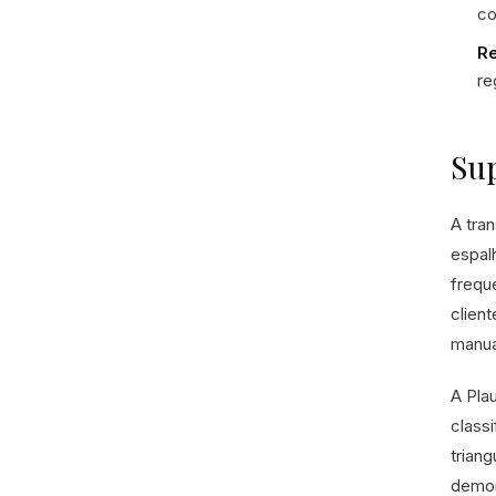
co
Re
re
Su
A tra
espal
frequ
clien
manua
A Pla
class
trian
demon