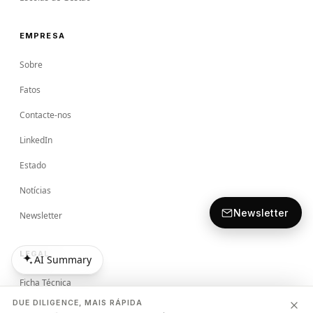
EMPRESA
Sobre
Fatos
Contacte-nos
LinkedIn
Estado
Notícias
Newsletter
Newsletter
LEGAL
AI Summary
AI Summary
Ficha Técnica
DUE DILIGENCE, MAIS RÁPIDA
Termos