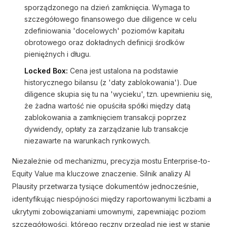
sporządzonego na dzień zamknięcia. Wymaga to
szczegółowego finansowego due diligence w celu
zdefiniowania 'docelowych' poziomów kapitału
obrotowego oraz dokładnych definicji środków
pieniężnych i długu.
Locked Box:
Cena jest ustalona na podstawie
historycznego bilansu (z 'daty zablokowania'). Due
diligence skupia się tu na 'wycieku', tzn. upewnieniu się,
że żadna wartość nie opuściła spółki między datą
zablokowania a zamknięciem transakcji poprzez
dywidendy, opłaty za zarządzanie lub transakcje
niezawarte na warunkach rynkowych.
Niezależnie od mechanizmu, precyzja mostu Enterprise-to-
Equity Value ma kluczowe znaczenie. Silnik analizy AI
Plausity przetwarza tysiące dokumentów jednocześnie,
identyfikując niespójności między raportowanymi liczbami a
ukrytymi zobowiązaniami umownymi, zapewniając poziom
szczegółowości, którego ręczny przegląd nie jest w stanie