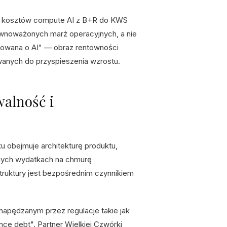
cja kosztów compute AI z B+R do KWS
wnoważonych marż operacyjnych, a nie
owana o AI" — obraz rentowności
anych do przyspieszenia wzrostu.
walność i
 obejmuje architekturę produktu,
lnych wydatkach na chmurę
truktury jest bezpośrednim czynnikiem
apędzanym przez regulacje takie jak
nce debt". Partner Wielkiej Czwórki