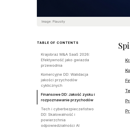
Image:
Plausity
Spi
TABLE OF CONTENTS
Krajobraz M&A SaaS 2026:
Efektywność jako gwiazda
Kr
przewodnia
Ko
Komercyjne DD: Walidacja
jakości przychodów
Fi
cyklicznych
Te
Finansowe DD: Jakość zysku i
rozpoznawanie przychodów
Pr
Tech i cyberbezpieczeństwo
Pr
DD: Skalowalność i
powierzchnia
odpowiedzialności AI