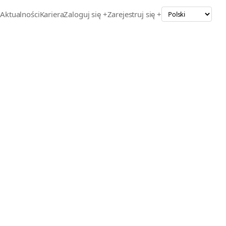
o
Aktualności
Kariera
Zaloguj się +
Zarejestruj się +