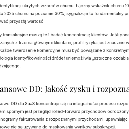
identyfikacji ukrytych wzorców churnu. Łączny wskaźnik churnu 1
ta 2025 churnu na poziomie 30%, sygnalizuje to fundamentalny pr
wać przyszłą wartość.
 transakcyjne muszą też badać koncentrację klientów. Jeśli po
zanych z trzema głównymi klientami, profil ryzyka jest znacznie 
Każde twierdzenie komercyjne musi być powiązane z konkretny
ologia identyfikowalności źródeł uniemożliwia „sztuczne ozdabia
dzającego.
nansowe DD: Jakość zysku i rozpoz
sowe DD dla SaaS koncentruje się na integralności procesu roz
em spornym jest przegląd rolled-forward przychodów odroczony
nogramy fakturowania z rozpoznanymi przychodami, upewniając s
sowe nie są używane do maskowania wyników subskrypcji.