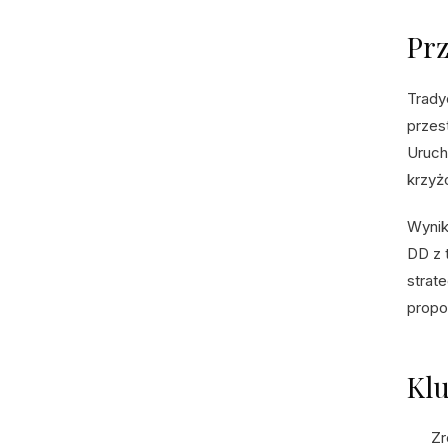
Prz
Trady
przes
Uruch
krzyż
Wynik
DD z 
strat
propo
Kl
Zr