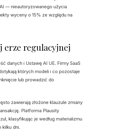
w AI — nieautoryzowanego użycia
orekty wyceny o 15% ze względu na
 erze regulacyjnej
ść danych i Ustawę AI UE. Firmy SaaS
otykają których modeli i co pozostaje
knięcie lub prowadzić do
sto zawierają złożone klauzule zmiany
ansakcję. Platforma Plausity
l, klasyfikując je według materializmu
kilku dni.