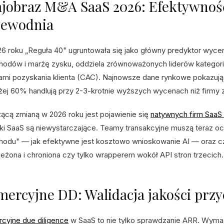
jobraz M&A SaaS 2026: Efektywnoś
zewodnia
6 roku „Reguła 40" ugruntowała się jako główny predyktor wycen
hodów i marżę zysku, oddziela zrównoważonych liderów kategori
ami pozyskania klienta (CAC). Najnowsze dane rynkowe pokazują,
ej 60% handlują przy 2-3-krotnie wyższych wycenach niż firmy 
ącą zmianą w 2026 roku jest pojawienie się
natywnych firm SaaS 
ki SaaS są niewystarczające. Teamy transakcyjne muszą teraz o
hodu" — jak efektywne jest kosztowo wnioskowanie AI — oraz czy
zeżona i chroniona czy tylko wrapperem wokół API stron trzecich.
ercyjne DD: Walidacja jakości prz
cyjne due diligence
w SaaS to nie tylko sprawdzanie ARR. Wymaga