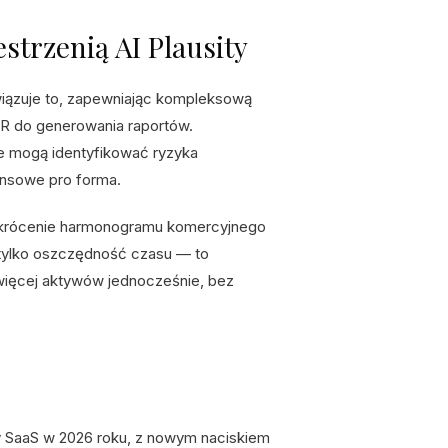
strzenią AI Plausity
związuje to, zapewniając kompleksową
R do generowania raportów.
e mogą identyfikować ryzyka
ansowe pro forma.
ł skrócenie harmonogramu komercyjnego
e tylko oszczędność czasu — to
więcej aktywów jednocześnie, bez
 SaaS w 2026 roku, z nowym naciskiem