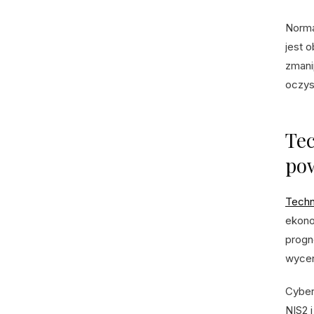
Norma
jest 
zmani
oczys
Tec
pow
Techn
ekono
progn
wycen
Cyber
NIS2 