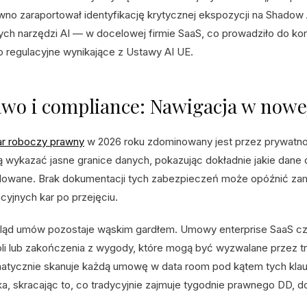
wno zaraportował identyfikację krytycznej ekspozycji na Shado
ych narzędzi AI — w docelowej firmie SaaS, co prowadziło do k
o regulacyjne wynikające z Ustawy AI UE.
wo i compliance: Nawigacja w nowej
r roboczy prawny
w 2026 roku zdominowany jest przez prywatno
 wykazać jasne granice danych, pokazując dokładnie jakie dane d
lowane. Brak dokumentacji tych zabezpieczeń może opóźnić zam
acyjnych kar po przejęciu.
ląd umów pozostaje wąskim gardłem. Umowy enterprise SaaS czę
oli lub zakończenia z wygody, które mogą być wyzwalane przez tr
atycznie skanuje każdą umowę w data room pod kątem tych klauzu
ka, skracając to, co tradycyjnie zajmuje tygodnie prawnego DD, do 