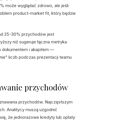
0% może wyglądać zdrowo, ale jeśli
oblem product-market fit, który będzie
nad 25-30% przychodów jest
wyższy niż sugeruje łączna metryka
m dokumentem i akapitem —
nie" liczb podczas prezentacji teamu
nawanie przychodów
poznawania przychodów. Najczęstszym
ch. Analitycy muszą uzgodnić
ię, że jednorazowe kredyty lub opłaty