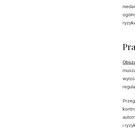
nieda
ogóln
ryzyk
Pra
Obsza
muszą
wyizo
regul
Przeg
kontr
autom
i ryzy