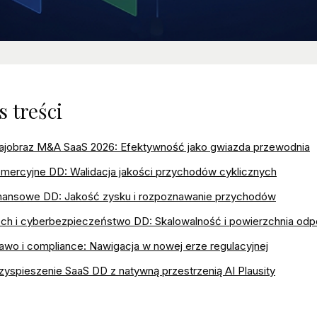
s treści
ajobraz M&A SaaS 2026: Efektywność jako gwiazda przewodnia
mercyjne DD: Walidacja jakości przychodów cyklicznych
nansowe DD: Jakość zysku i rozpoznawanie przychodów
ch i cyberbezpieczeństwo DD: Skalowalność i powierzchnia odpo
awo i compliance: Nawigacja w nowej erze regulacyjnej
zyspieszenie SaaS DD z natywną przestrzenią AI Plausity