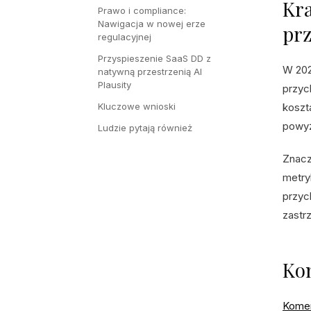
Kra
Prawo i compliance:
Nawigacja w nowej erze
pr
regulacyjnej
Przyspieszenie SaaS DD z
W 202
natywną przestrzenią AI
Plausity
przyc
Kluczowe wnioski
koszt
powyż
Ludzie pytają również
Znacz
metry
przyc
zastr
Kom
Komer