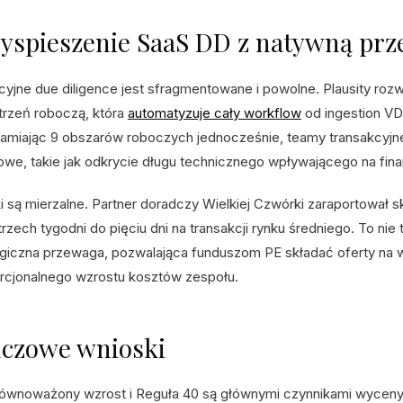
yspieszenie SaaS DD z natywną prze
cyjne due diligence jest sfragmentowane i powolne. Plausity ro
trzeń roboczą, która
automatyzuje cały workflow
od ingestion VD
amiając 9 obszarów roboczych jednocześnie, teamy transakcyjn
owe, takie jak odkrycie długu technicznego wpływającego na fin
i są mierzalne. Partner doradczy Wielkiej Czwórki zaraportowa
trzech tygodni do pięciu dni na transakcji rynku średniego. To ni
egiczna przewaga, pozwalająca funduszom PE składać oferty na 
rcjonalnego wzrostu kosztów zespołu.
uczowe wnioski
ównoważony wzrost i Reguła 40 są głównymi czynnikami wyceny