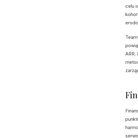
celu 
kohor
erodo
Teamy
powią
ARR. 
metod
zarzą
Fi
Finan
punkt
harmo
serwi