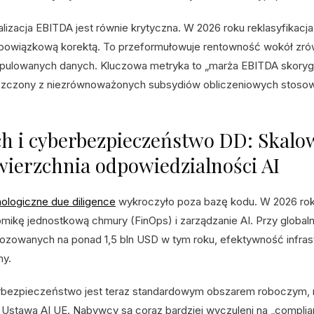
lizacja EBITDA jest równie krytyczna. W 2026 roku reklasyfika
obowiązkową korektą. To przeformułowuje rentowność wokół zró
pulowanych danych. Kluczowa metryka to „marża EBITDA skoryg
zczony z niezrównoważonych subsydiów obliczeniowych stosow
h i cyberbezpieczeństwo DD: Skalo
ierzchnia odpowiedzialności AI
ologiczne due diligence
wykroczyło poza bazę kodu. W 2026 roku
mikę jednostkową chmury (FinOps) i zarządzanie AI. Przy globa
ozowanych na ponad 1,5 bln USD w tym roku, efektywność infras
y.
bezpieczeństwo jest teraz standardowym obszarem roboczym, n
i Ustawa AI UE. Nabywcy są coraz bardziej wyczuleni na „complia