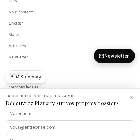
Faits
Nous contacter
LinkedIn
Statut
Actualités
Newsletter
Newsletter
JURIDIQUE
AI Summary
AI Summary
Mentions légales
LA DUE DILIGENCE, EN PLUS RAPIDE
Conditions
Découvrez Plausity sur vos propres dossiers
Politique de Confidentialité
Politique de Sécurité