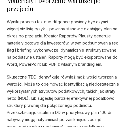
Materiały i tworzenie wartości po
przejęciu
Wyniki procesu tax due diligence powinny być czymś
więcej niż listą ryzyk – powinny stanowić działający plan na
okres po przejęciu. Kreator Raportów Plausity generuje
materiały gotowe dla inwestorów, w tym podsumowania red
flag i briefingi wykonawcze, dynamicznie strukturyzowane
na podstawie ustaleń. Raporty mogą być eksportowane do
Word, PowerPoint lub PDF z własnym brandingiem.
Skuteczne TDD identyfikuje również możliwości tworzenia
wartości. Może to obejmować identyfikację niedostatecznie
wykorzystanych atrybutów podatkowych, takich jak straty
netto (NOL), lub sugestię bardziej efektywnej podatkowo
struktury prawnej dla połączonego podmiotu.
Przekształcając ustalenia DD w priorytetowy plan 100 dni,
nabywcy mogą natychmiast po zamknięciu zacząć
naprawiać ryzyka i pochwycić synergie podatkowe.