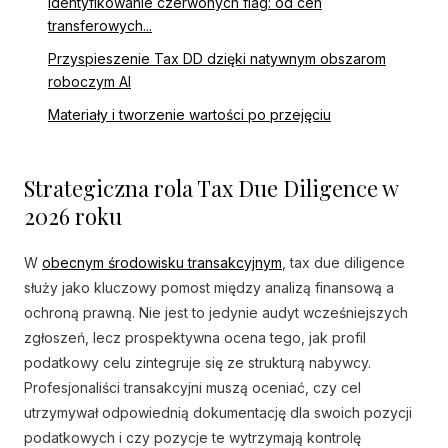
Identyfikowanie czerwonych flag: od cen
transferowych...
Przyspieszenie Tax DD dzięki natywnym obszarom
roboczym AI
Materiały i tworzenie wartości po przejęciu
Strategiczna rola Tax Due Diligence w
2026 roku
W
obecnym środowisku transakcyjnym
, tax due diligence
służy jako kluczowy pomost między analizą finansową a
ochroną prawną. Nie jest to jedynie audyt wcześniejszych
zgłoszeń, lecz prospektywna ocena tego, jak profil
podatkowy celu zintegruje się ze strukturą nabywcy.
Profesjonaliści transakcyjni muszą oceniać, czy cel
utrzymywał odpowiednią dokumentację dla swoich pozycji
podatkowych i czy pozycje te wytrzymają kontrolę