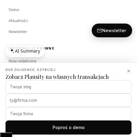
Status
Aktualności
Newsletter
Newsletter
INFORMACJE PRAWNE
AI Summary
AI Summary
Nota redakcyjna
DUE DILIGENCE, SZYBCIEJ
Regulamin
Zobacz Plausity na własnych transakcjach
Polityka prywatności
Polityka bezpieczeństwa
PLAUSITY
Poproś o demo