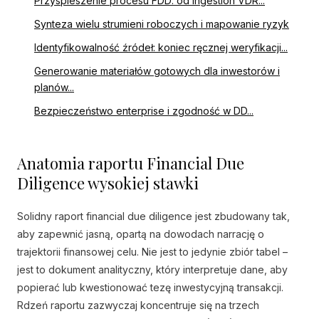
Przyspieszenie procesu FDD: od ingestion VDR...
Synteza wielu strumieni roboczych i mapowanie ryzyk
Identyfikowalność źródeł: koniec ręcznej weryfikacji...
Generowanie materiałów gotowych dla inwestorów i
planów...
Bezpieczeństwo enterprise i zgodność w DD...
Anatomia raportu Financial Due
Diligence wysokiej stawki
Solidny raport financial due diligence jest zbudowany tak,
aby zapewnić jasną, opartą na dowodach narrację o
trajektorii finansowej celu. Nie jest to jedynie zbiór tabel –
jest to dokument analityczny, który interpretuje dane, aby
popierać lub kwestionować tezę inwestycyjną transakcji.
Rdzeń raportu zazwyczaj koncentruje się na trzech