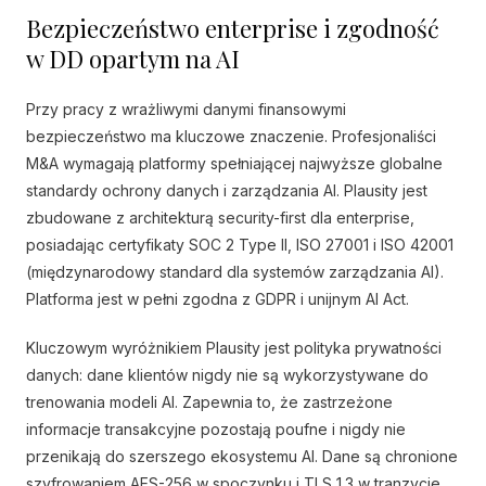
Bezpieczeństwo enterprise i zgodność
w DD opartym na AI
Przy pracy z wrażliwymi danymi finansowymi
bezpieczeństwo ma kluczowe znaczenie. Profesjonaliści
M&A wymagają platformy spełniającej najwyższe globalne
standardy ochrony danych i zarządzania AI. Plausity jest
zbudowane z architekturą security-first dla enterprise,
posiadając certyfikaty SOC 2 Type II, ISO 27001 i ISO 42001
(międzynarodowy standard dla systemów zarządzania AI).
Platforma jest w pełni zgodna z GDPR i unijnym AI Act.
Kluczowym wyróżnikiem Plausity jest polityka prywatności
danych: dane klientów nigdy nie są wykorzystywane do
trenowania modeli AI. Zapewnia to, że zastrzeżone
informacje transakcyjne pozostają poufne i nigdy nie
przenikają do szerszego ekosystemu AI. Dane są chronione
szyfrowaniem AES-256 w spoczynku i TLS 1.3 w tranzycie,