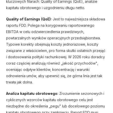
kluczowych filarach: Quality of Earnings (QoE), analizie
kapitału obrotowego i uzgodnieniu długu netto.
Quality of Earnings (QoE):
Jest to najważniejsza składowa
raportu FDD. Polega na korygowaniu raportowanego
EBITDA w celu odzwierciedlenia prawdziwych,
powtarzalnych wyników operacyjnych przedsiębiorstwa.
Typowe korekty obejmują koszty jednorazowe, koszty
związane z właścicielem, pro forma skutki ostatnich przejęć
i dostosowania polityki rachunkowej. W 2026 roku doradcy
coraz częściej analizują również „jakość przychodów",
oceniając odpływ klientów, koncentrację i warunki
odnowienia umów, aby upewnić się, że górna linia jest tak
trwała jak dolna.
Analiza kapitału obrotowego:
Zrozumienie sezonowych i
cyklicznych wzorców kapitału obrotowego celu jest
niezbędne do określenia „pegu" lub docelowego poziomu
kapitału obrotowego przy zamknięciu. Raport FDD musi