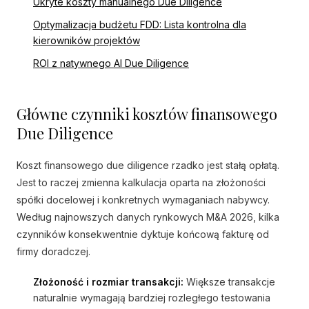
Ukryte koszty manualnego Due Diligence
Optymalizacja budżetu FDD: Lista kontrolna dla
kierowników projektów
ROI z natywnego AI Due Diligence
Główne czynniki kosztów finansowego
Due Diligence
Koszt finansowego due diligence rzadko jest stałą opłatą.
Jest to raczej zmienna kalkulacja oparta na złożoności
spółki docelowej i konkretnych wymaganiach nabywcy.
Według najnowszych danych rynkowych M&A 2026, kilka
czynników konsekwentnie dyktuje końcową fakturę od
firmy doradczej.
Złożoność i rozmiar transakcji:
Większe transakcje
naturalnie wymagają bardziej rozległego testowania