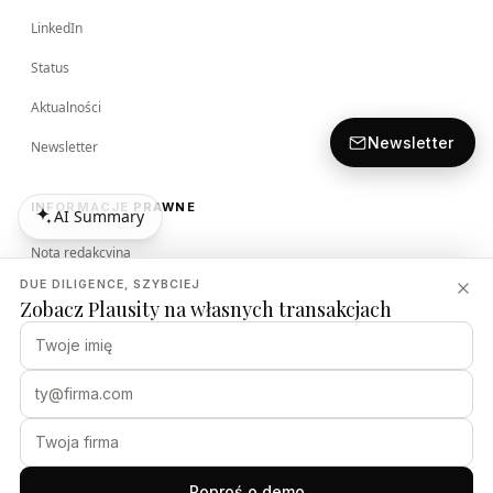
LinkedIn
Status
Aktualności
Newsletter
Newsletter
INFORMACJE PRAWNE
AI Summary
AI Summary
Nota redakcyjna
DUE DILIGENCE, SZYBCIEJ
Regulamin
Zobacz Plausity na własnych transakcjach
Polityka prywatności
Polityka bezpieczeństwa
PLAUSITY
Poproś o demo