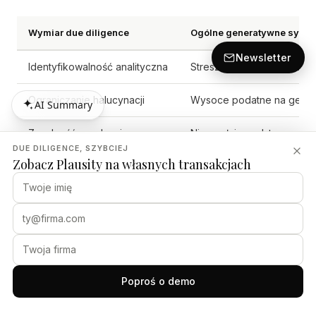
Wymiar due diligence
Ogólne generatywne syste
Newsletter
Identyfikowalność analityczna
Streszcza dokumenty bez t
Ograniczanie halucynacji
Wysoce podatne na genero
AI Summary
AI Summary
Zgodność regulacyjna
Nie spełnia podstawowych 
DUE DILIGENCE, SZYBCIEJ
Zobacz Plausity na własnych transakcjach
Ostatecznie utrzymanie nieprzerwanej ścieżki audytu jest
tym, co przekształca automatyczną analizę dokumentów z
ryzykownego hazardu w możliwy do obrony proces
transakcyjny. Dla kierowników projektów korporacyjnego
M&A oraz wyższych komitetów inwestycyjnych wdrożenie
platformy integrującej przejrzyste wykrywanie ryzyka z
odnośnikami do źródeł stanowi kluczową różnicę między
Poproś o demo
spekulacyjną automatyzacją a solidną, zgodną z przepisami