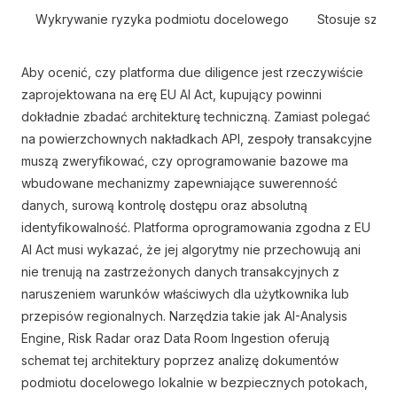
Wykrywanie ryzyka podmiotu docelowego
Stosuje szero
Aby ocenić, czy platforma due diligence jest rzeczywiście
zaprojektowana na erę EU AI Act, kupujący powinni
dokładnie zbadać architekturę techniczną. Zamiast polegać
na powierzchownych nakładkach API, zespoły transakcyjne
muszą zweryfikować, czy oprogramowanie bazowe ma
wbudowane mechanizmy zapewniające suwerenność
danych, surową kontrolę dostępu oraz absolutną
identyfikowalność. Platforma oprogramowania zgodna z EU
AI Act musi wykazać, że jej algorytmy nie przechowują ani
nie trenują na zastrzeżonych danych transakcyjnych z
naruszeniem warunków właściwych dla użytkownika lub
przepisów regionalnych. Narzędzia takie jak AI-Analysis
Engine, Risk Radar oraz Data Room Ingestion oferują
schemat tej architektury poprzez analizę dokumentów
podmiotu docelowego lokalnie w bezpiecznych potokach,