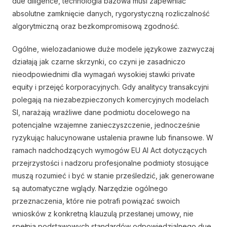
due diligence, technologia bazowa musi zapewniać
absolutne zamknięcie danych, rygorystyczną rozliczalność
algorytmiczną oraz bezkompromisową zgodność.
Ogólne, wielozadaniowe duże modele językowe zazwyczaj
działają jak czarne skrzynki, co czyni je zasadniczo
nieodpowiednimi dla wymagań wysokiej stawki private
equity i przejęć korporacyjnych. Gdy analitycy transakcyjni
polegają na niezabezpieczonych komercyjnych modelach
SI, narażają wrażliwe dane podmiotu docelowego na
potencjalne wzajemne zanieczyszczenie, jednocześnie
ryzykując halucynowane ustalenia prawne lub finansowe. W
ramach nadchodzących wymogów EU AI Act dotyczących
przejrzystości i nadzoru profesjonalne podmioty stosujące
muszą rozumieć i być w stanie prześledzić, jak generowane
są automatyczne wglądy. Narzędzie ogólnego
przeznaczenia, które nie potrafi powiązać swoich
wniosków z konkretną klauzulą przesłanej umowy, nie
spełnia podstawowych standardów odpowiedzialnego due