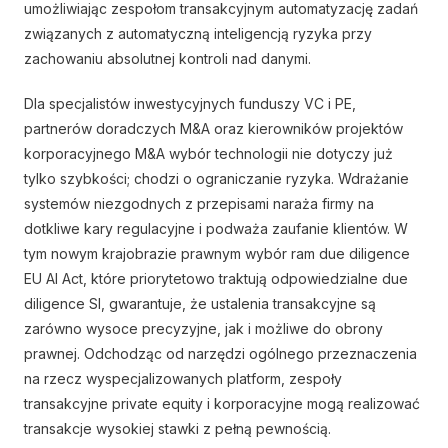
umożliwiając zespołom transakcyjnym automatyzację zadań
związanych z automatyczną inteligencją ryzyka przy
zachowaniu absolutnej kontroli nad danymi.
Dla specjalistów inwestycyjnych funduszy VC i PE,
partnerów doradczych M&A oraz kierowników projektów
korporacyjnego M&A wybór technologii nie dotyczy już
tylko szybkości; chodzi o ograniczanie ryzyka. Wdrażanie
systemów niezgodnych z przepisami naraża firmy na
dotkliwe kary regulacyjne i podważa zaufanie klientów. W
tym nowym krajobrazie prawnym wybór ram due diligence
EU AI Act, które priorytetowo traktują odpowiedzialne due
diligence SI, gwarantuje, że ustalenia transakcyjne są
zarówno wysoce precyzyjne, jak i możliwe do obrony
prawnej. Odchodząc od narzędzi ogólnego przeznaczenia
na rzecz wyspecjalizowanych platform, zespoły
transakcyjne private equity i korporacyjne mogą realizować
transakcje wysokiej stawki z pełną pewnością.