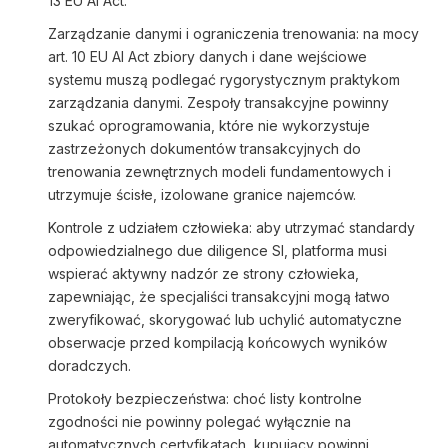
13 EU AI Act.
Zarządzanie danymi i ograniczenia trenowania: na mocy
art. 10 EU AI Act zbiory danych i dane wejściowe
systemu muszą podlegać rygorystycznym praktykom
zarządzania danymi. Zespoły transakcyjne powinny
szukać oprogramowania, które nie wykorzystuje
zastrzeżonych dokumentów transakcyjnych do
trenowania zewnętrznych modeli fundamentowych i
utrzymuje ścisłe, izolowane granice najemców.
Kontrole z udziałem człowieka: aby utrzymać standardy
odpowiedzialnego due diligence SI, platforma musi
wspierać aktywny nadzór ze strony człowieka,
zapewniając, że specjaliści transakcyjni mogą łatwo
zweryfikować, skorygować lub uchylić automatyczne
obserwacje przed kompilacją końcowych wyników
doradczych.
Protokoły bezpieczeństwa: choć listy kontrolne
zgodności nie powinny polegać wyłącznie na
automatycznych certyfikatach, kupujący powinni