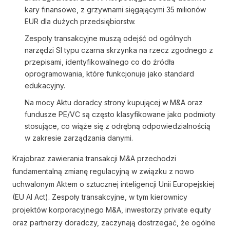
kary finansowe, z grzywnami sięgającymi 35 milionów
EUR dla dużych przedsiębiorstw.
Zespoły transakcyjne muszą odejść od ogólnych
narzędzi SI typu czarna skrzynka na rzecz zgodnego z
przepisami, identyfikowalnego co do źródła
oprogramowania, które funkcjonuje jako standard
edukacyjny.
Na mocy Aktu doradcy strony kupującej w M&A oraz
fundusze PE/VC są często klasyfikowane jako podmioty
stosujące, co wiąże się z odrębną odpowiedzialnością
w zakresie zarządzania danymi.
Krajobraz zawierania transakcji M&A przechodzi
fundamentalną zmianę regulacyjną w związku z nowo
uchwalonym Aktem o sztucznej inteligencji Unii Europejskiej
(EU AI Act). Zespoły transakcyjne, w tym kierownicy
projektów korporacyjnego M&A, inwestorzy private equity
oraz partnerzy doradczy, zaczynają dostrzegać, że ogólne