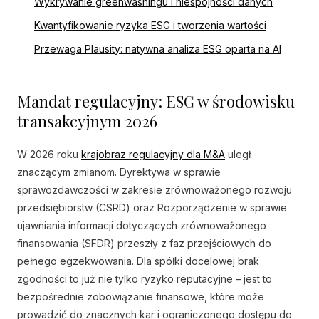
Wykrywanie greenwashingu i niespójności danych
Kwantyfikowanie ryzyka ESG i tworzenia wartości
Przewaga Plausity: natywna analiza ESG oparta na AI
Mandat regulacyjny: ESG w środowisku
transakcyjnym 2026
W 2026 roku
krajobraz regulacyjny dla M&A
uległ
znaczącym zmianom. Dyrektywa w sprawie
sprawozdawczości w zakresie zrównoważonego rozwoju
przedsiębiorstw (CSRD) oraz Rozporządzenie w sprawie
ujawniania informacji dotyczących zrównoważonego
finansowania (SFDR) przeszły z faz przejściowych do
pełnego egzekwowania. Dla spółki docelowej brak
zgodności to już nie tylko ryzyko reputacyjne – jest to
bezpośrednie zobowiązanie finansowe, które może
prowadzić do znacznych kar i ograniczonego dostępu do