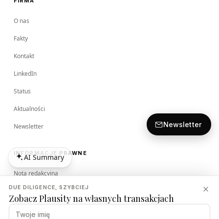
FIRMA
O nas
Fakty
Kontakt
LinkedIn
Status
Aktualności
Newsletter
Newsletter
INFORMACJE PRAWNE
AI Summary
AI Summary
Nota redakcyjna
DUE DILIGENCE, SZYBCIEJ
Regulamin
Zobacz Plausity na własnych transakcjach
Polityka prywatności