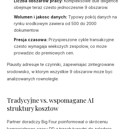
Liczba obszarow pracy:
Kompleksowe due diligence
obejmuje teraz czesto jednoczesnie 9 obszarow.
Wolumen i jakosc danych:
Typowy pokój danych na
rynku srodkowym zawiera od 500 do 2000
dokumentow.
Presja czasowa:
Przyspieszone cykle transakcyjne
czesto wymagaja wiekszych zespolow, co moze
prowadzic do premiowych cen.
Plausity adresuje te czynniki, zapewniajac zintegrowane
srodowisko, w ktorym wszystkie 9 obszarow moze byc
analizowanych rownolegle.
Tradycyjne vs. wspomagane AI
struktury kosztow
Partner doradczy Big Four poinformowal o skróceniu
komercjalnego czasu DD z trzech tygodni do zaledwie