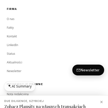
FIRMA
O nas
Fakty
Kontakt
LinkedIn
Status
Aktualności
Newsletter
Newsletter
INFORMACJE PRAWNE
AI Summary
AI Summary
Nota redakcyjna
DUE DILIGENCE, SZYBCIEJ
Regulamin
Zobacz Plausity na własnych transakcjach