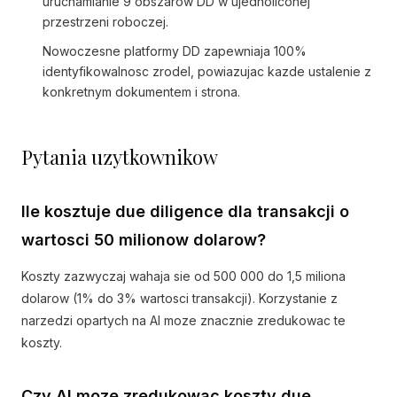
uruchamianie 9 obszarow DD w ujednoliconej
przestrzeni roboczej.
Nowoczesne platformy DD zapewniaja 100%
identyfikowalnosc zrodel, powiazujac kazde ustalenie z
konkretnym dokumentem i strona.
Pytania uzytkownikow
Ile kosztuje due diligence dla transakcji o
wartosci 50 milionow dolarow?
Koszty zazwyczaj wahaja sie od 500 000 do 1,5 miliona
dolarow (1% do 3% wartosci transakcji). Korzystanie z
narzedzi opartych na AI moze znacznie zredukowac te
koszty.
Czy AI moze zredukowac koszty due