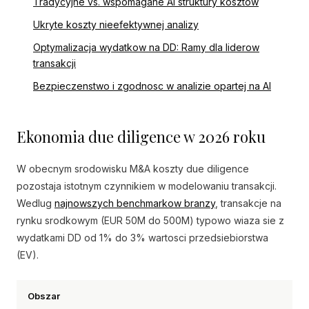
Tradycyjne vs. wspomagane AI struktury kosztow
Ukryte koszty nieefektywnej analizy
Optymalizacja wydatkow na DD: Ramy dla liderow
transakcji
Bezpieczenstwo i zgodnosc w analizie opartej na AI
Ekonomia due diligence w 2026 roku
W obecnym srodowisku M&A koszty due diligence
pozostaja istotnym czynnikiem w modelowaniu transakcji.
Wedlug
najnowszych benchmarkow branzy
, transakcje na
rynku srodkowym (EUR 50M do 500M) typowo wiaza sie z
wydatkami DD od 1% do 3% wartosci przedsiebiorstwa
(EV).
Obszar