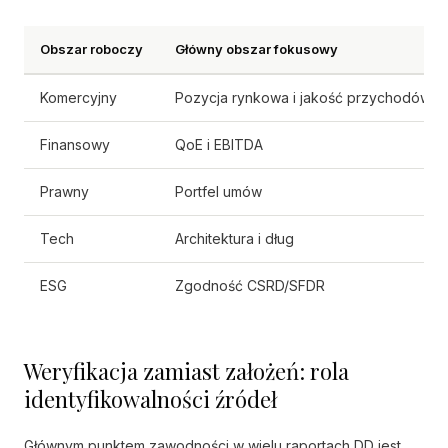
Obszar roboczy
Główny obszar fokusowy
Komercyjny
Pozycja rynkowa i jakość przychodów
Finansowy
QoE i EBITDA
Prawny
Portfel umów
Tech
Architektura i dług
ESG
Zgodność CSRD/SFDR
Weryfikacja zamiast założeń: rola
identyfikowalności źródeł
Głównym punktem zawodności w wielu raportach DD jest